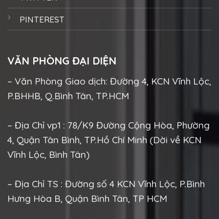
PINTEREST
VĂN PHÒNG ĐẠI DIỆN
– Văn Phòng Giao dịch: Đường 4, KCN Vĩnh Lộc,
P.BHHB, Q.Bình Tân, TP.HCM
– Địa Chỉ vp1 : 78/K9 Đường Cộng Hòa, Phường
4, Quận Tân Bình, TP.Hồ Chí Minh (Dời về KCN
Vĩnh Lộc, Bình Tân)
– Địa Chỉ TS : Đường số 4 KCN Vĩnh Lộc, P.Bình
Hưng Hòa B, Quận Bình Tân, TP HCM