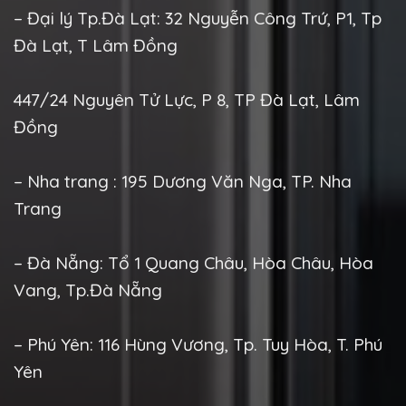
– Đại lý Tp.Đà Lạt: 32 Nguyễn Công Trứ, P1, Tp
Đà Lạt, T Lâm Đồng
447/24 Nguyên Tử Lực, P 8, TP Đà Lạt, Lâm
Đồng
– Nha trang : 195 Dương Văn Nga, TP. Nha
Trang
– Đà Nẵng: Tổ 1 Quang Châu, Hòa Châu, Hòa
Vang, Tp.Đà Nẵng
– Phú Yên: 116 Hùng Vương, Tp. Tuy Hòa, T. Phú
Yên