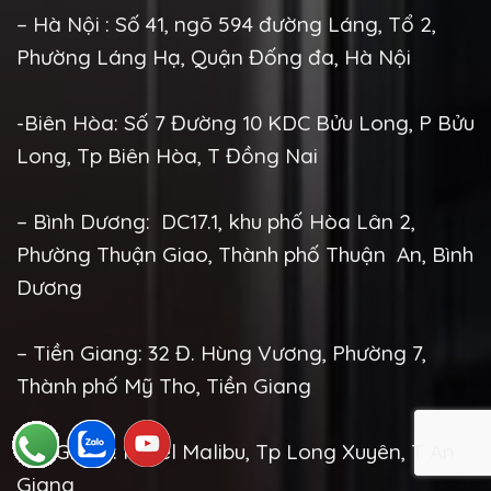
– Hà Nội : Số 41, ngõ 594 đường Láng, Tổ 2,
Phường Láng Hạ, Quận Đống đa, Hà Nội
-Biên Hòa: Số 7 Đường 10 KDC Bửu Long, P Bửu
Long, Tp Biên Hòa, T Đồng Nai
– Bình Dương: DC17.1, khu phố Hòa Lân 2,
Phường Thuận Giao, Thành phố Thuận An, Bình
Dương
– Tiền Giang: 32 Đ. Hùng Vương, Phường 7,
Thành phố Mỹ Tho, Tiền Giang
-An Giang: Hotel Malibu, Tp Long Xuyên, T An
Giang