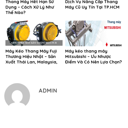
Thang Máy Hết Hạn Sử
Dịch Vụ Nâng Cấp Thang
Dụng – Cách Xử Lý Như
Máy Cũ Uy Tín Tại TP.HCM
Thế Nào?
Máy Kéo Thang Máy Fuji
Máy kéo thang máy
Thương Hiệu Nhật – Sản
Mitsubishi – Ưu Nhược
Xuất Thái Lan, Malaysia,
Điểm Và Có Nên Lựa Chọn?
Hàn Quốc
ADMIN