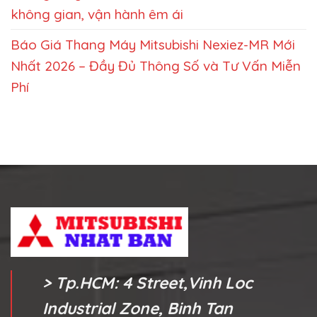
không gian, vận hành êm ái
Báo Giá Thang Máy Mitsubishi Nexiez-MR Mới
Nhất 2026 – Đầy Đủ Thông Số và Tư Vấn Miễn
Phí
> Tp.HCM: 4 Street,Vinh Loc
Industrial Zone, Binh Tan