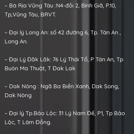
– Bà Rịa Vũng Tàu :N4-đồi 2, Bình Giã, P.10,
Tp,Vũng Tàu, BRVT.
– Đại lý Long An: số 42 đường 6, Tp. Tân An ,
Long An.
– Đại Lý Đăk Lăk: 76 Lý Thái Tổ, P Tân An, Tp
Buôn Ma Thuật, T Đak Lak
– Dak Nông : Ngã Ba Biển Xanh, Dak Song,
Dak Nông
– Đại lý Tp.Bảo Lộc: 31 Lý Nam Đế, P1, Tp Bảo
Lộc, T Lâm Đồng.