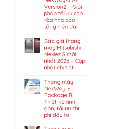
Version2 – Giải
pháp tối ưu cho
tòa nhà cao
tầng hiện đại
Báo giá thang
máy Mitsubishi
Nexiez S mới
nhất 2026 – Cập
nhật chi tiết
Thang máy
NexWay-S
Package R:
Thiết kế tinh
gọn, tối ưu chi
phí đầu tư