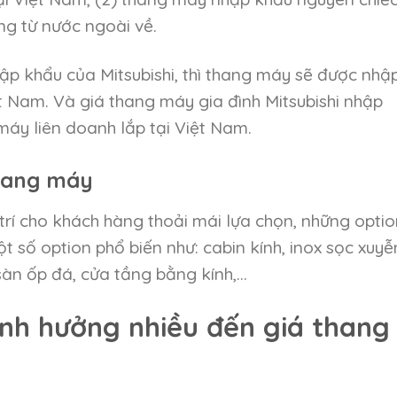
ng từ nước ngoài về.
ập khẩu của Mitsubishi, thì thang máy sẽ được nhậ
t Nam. Và giá thang máy gia đình Mitsubishi nhập
máy liên doanh lắp tại Việt Nam.
thang máy
trí cho khách hàng thoải mái lựa chọn, những optio
 số option phổ biến như: cabin kính, inox sọc xuyễ
 sàn ốp đá, cửa tầng bằng kính,…
nh hưởng nhiều đến giá thang