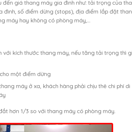
 đến giá thang máy gia đình như: tải trọng của th
 đình, số điểm dừng (stops), địa điểm lắp đặt tha
òng máy hay không có phòng máy,…
 với kích thước thang máy, nếu tăng tải trọng thì g
u cho một điểm dừng
thang máy ở xa, khách hàng phải chịu thê chi phí di
áy
ắt hơn 1/3 so với thang máy có phòng máy.