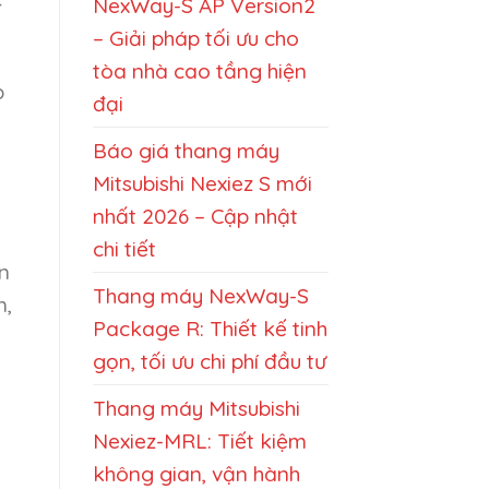
NexWay-S AP Version2
– Giải pháp tối ưu cho
tòa nhà cao tầng hiện
p
đại
Báo giá thang máy
Mitsubishi Nexiez S mới
nhất 2026 – Cập nhật
chi tiết
n
Thang máy NexWay-S
n,
Package R: Thiết kế tinh
gọn, tối ưu chi phí đầu tư
Thang máy Mitsubishi
Nexiez-MRL: Tiết kiệm
không gian, vận hành