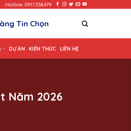
Hotline: 0917.338.479
àng Tin Chọn
G
DỰ ÁN
KIẾN THỨC
LIÊN HỆ
ất Năm 2026