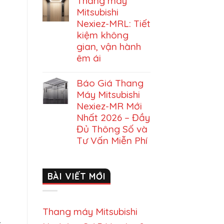
Thang máy
Mitsubishi
Nexiez-MRL: Tiết
kiệm không
gian, vận hành
êm ái
Báo Giá Thang
Máy Mitsubishi
Nexiez-MR Mới
Nhất 2026 – Đầy
Đủ Thông Số và
Tư Vấn Miễn Phí
BÀI VIẾT MỚI
Thang máy Mitsubishi
c