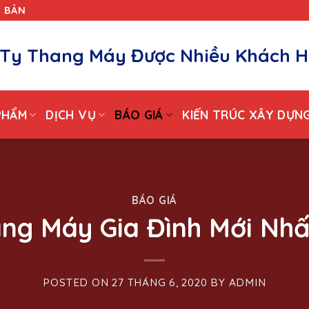
T BẢN
Ty Thang Máy Được Nhiều Khách H
PHẨM
DỊCH VỤ
BÁO GIÁ
KIẾN TRÚC XÂY DỰN
BÁO GIÁ
ang Máy Gia Đình Mới Nh
POSTED ON
27 THÁNG 6, 2020
BY
ADMIN