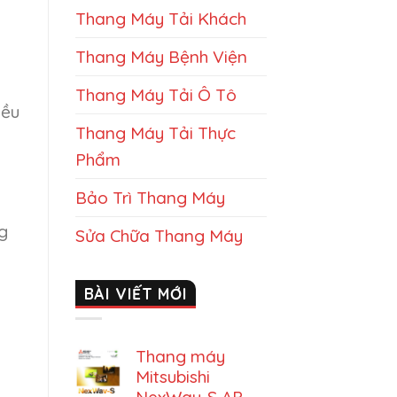
Thang Máy Tải Khách
Thang Máy Bệnh Viện
ố
Thang Máy Tải Ô Tô
iều
Thang Máy Tải Thực
Phẩm
Bảo Trì Thang Máy
g
Sửa Chữa Thang Máy
BÀI VIẾT MỚI
Thang máy
Mitsubishi
NexWay-S AP