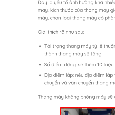
Đây là yếu tố ảnh hưởng khá nhiều
máy, kích thước của thang máy gia
máy, chọn loại thang máy có ph
Giải thích rõ như sau:
Tải trọng thang máy tỷ lệ thuận
thành thang máy sẽ tăng.
Số điểm dừng: sẽ thêm 10 triệ
Địa điểm lắp: nếu địa điểm lắp 
chuyển và vận chuyển thang m
Thang máy không phòng máy sẽ đ