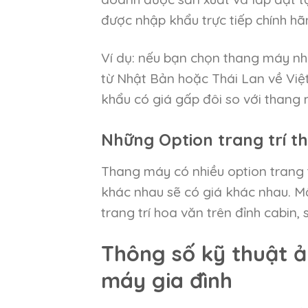
được nhập khẩu trực tiếp chính hã
Ví dụ: nếu bạn chọn thang máy nh
từ Nhật Bản hoặc Thái Lan về Việ
khẩu có giá gấp đôi so với thang 
Những Option trang trí 
Thang máy có nhiều option trang 
khác nhau sẽ có giá khác nhau. Một
trang trí hoa văn trên đỉnh cabin,
Thông số kỹ thuật ả
máy gia đình