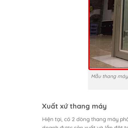
Mẫu thang máy k
Xuất xứ thang máy
Hiện tại, có 2 dòng thang máy phổ
doanh được sản xuất và lắp đặt t