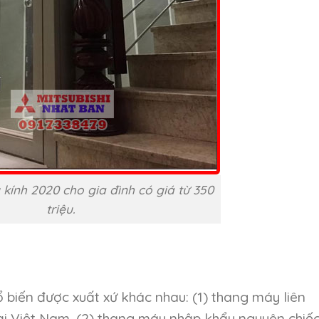
ính 2020 cho gia đình có giá từ 350
triệu.
 biến được xuất xứ khác nhau: (1) thang máy liên
ại Việt Nam, (2) thang máy nhập khẩu nguyên chiế