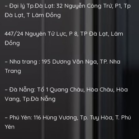
– Đại lý Tp.Đà Lạt: 32 Nguyễn Công Trứ, P1, Tp
Đà Lạt, T Lâm Đồng
447/24 Nguyên Tử Lực, P 8, TP Đà Lạt, Lâm
Đồng
– Nha trang : 195 Dương Văn Nga, TP. Nha
Trang
– Đà Nẵng: Tổ 1 Quang Châu, Hòa Châu, Hòa
Vang, Tp.Đà Nẵng
– Phú Yên: 116 Hùng Vương, Tp. Tuy Hòa, T. Phú
Yên