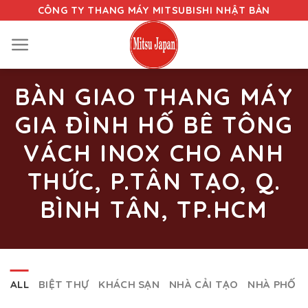
Skip
CÔNG TY THANG MÁY MITSUBISHI NHẬT BẢN
to
content
BÀN GIAO THANG MÁY
GIA ĐÌNH HỐ BÊ TÔNG
VÁCH INOX CHO ANH
THỨC, P.TÂN TẠO, Q.
BÌNH TÂN, TP.HCM
ALL
BIỆT THỰ
KHÁCH SẠN
NHÀ CẢI TẠO
NHÀ PHỐ