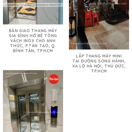
BÀN GIAO THANG MÁY
GIA ĐÌNH HỐ BÊ TÔNG
VÁCH INOX CHO ANH
THỨC, P.TÂN TẠO, Q.
BÌNH TÂN, TP.HCM
LẮP THANG MÁY MINI
TẠI ĐƯỜNG SONG HÀNH,
XA LỘ HÀ NỘI, THỦ ĐỨC,
TP.HCM