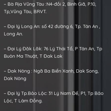
– Bà Rịa Vũng Tàu :N4-đồi 2, Bình Giã, P.10,
Tp,Vũng Tàu, BRVT.
– Đại lý Long An: số 42 đường 6, Tp. Tân An ,
Long An.
– Đại Lý Đăk Lăk: 76 Lý Thái Tổ, P Tân An, Tp
Buôn Ma Thuật, T Đak Lak
– Dak Nông : Ngã Ba Biển Xanh, Dak Song,
Dak Nông
– Đại lý Tp.Bảo Lộc: 31 Lý Nam Đế, P1, Tp Bảo
Lộc, T Lâm Đồng.