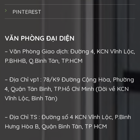
PINTEREST
VĂN PHÒNG ĐẠI DIỆN
– Văn Phòng Giao dịch: Đường 4, KCN Vĩnh Lộc,
P.BHHB, Q.Bình Tân, TP.HCM
– Địa Chỉ vp1 : 78/K9 Đường Cộng Hòa, Phường
4, Quận Tân Bình, TP.Hồ Chí Minh (Dời về KCN
Vĩnh Lộc, Bình Tân)
– Địa Chỉ TS : Đường số 4 KCN Vĩnh Lộc, P.Bình
Hưng Hòa B, Quận Bình Tân, TP HCM