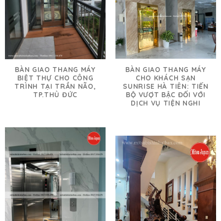
BÀN GIAO THANG MÁY
BÀN GIAO THANG MÁY
CHO KHÁCH SẠN
BIỆT THỰ CHO CÔNG
SUNRISE HÀ TIÊN: TIẾN
TRÌNH TẠI TRẦN NÃO,
BỘ VƯỢT BẬC ĐỐI VỚI
TP.THỦ ĐỨC
DỊCH VỤ TIỆN NGHI