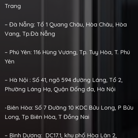
Trang
– Đà Nẵng: Tổ 1 Quang Châu, Hòa Châu, Hòa
Vang, Tp.Đà Nẵng
– Phú Yên: 116 Hùng Vương, Tp. Tuy Hòa, T. Phú
Yên
– Hà Nội : Số 41, ngõ 594 đường Láng, Tổ 2,
Phường Láng Hạ, Quận Đống đa, Hà Nội
-Biên Hòa: Số 7 Đường 10 KDC Bửu Long, P Bửu
Long, Tp Biên Hòa, T Đồng Nai
– Bình Dương: DC17.1, khu phố Hòa Lân 2,