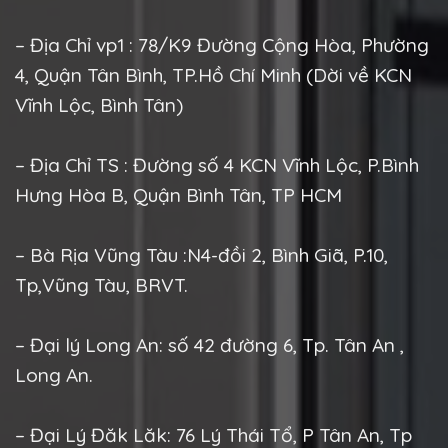
– Địa Chỉ vp1 : 78/K9 Đường Cộng Hòa, Phường
4, Quận Tân Bình, TP.Hồ Chí Minh (Dời về KCN
Vĩnh Lộc, Bình Tân)
– Địa Chỉ TS : Đường số 4 KCN Vĩnh Lộc, P.Bình
Hưng Hòa B, Quận Bình Tân, TP HCM
– Bà Rịa Vũng Tàu :N4-đồi 2, Bình Giã, P.10,
Tp,Vũng Tàu, BRVT.
– Đại lý Long An: số 42 đường 6, Tp. Tân An ,
Long An.
– Đại Lý Đăk Lăk: 76 Lý Thái Tổ, P Tân An, Tp