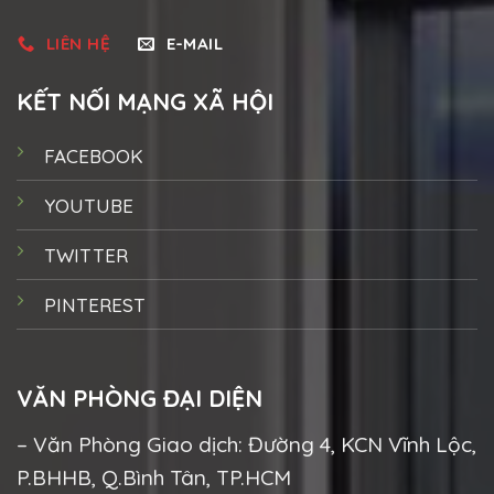
LIÊN HỆ
E-MAIL
KẾT NỐI MẠNG XÃ HỘI
FACEBOOK
YOUTUBE
TWITTER
PINTEREST
VĂN PHÒNG ĐẠI DIỆN
– Văn Phòng Giao dịch: Đường 4, KCN Vĩnh Lộc,
P.BHHB, Q.Bình Tân, TP.HCM