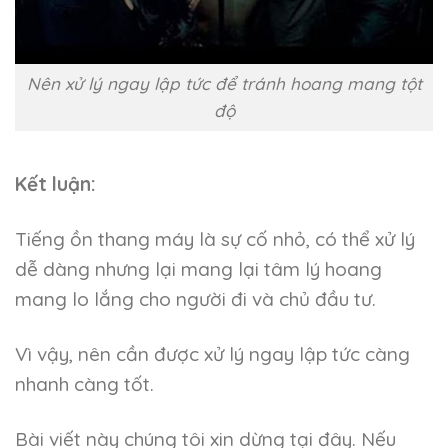
Nên xử lý ngay lập tức để tránh hoang mang tột
độ
Kết luận:
Tiếng ồn thang máy là sự cố nhỏ, có thể xử lý
dễ dàng nhưng lại mang lại tâm lý hoang
mang lo lắng cho người đi và chủ đầu tư.
Vì vậy, nên cần được xử lý ngay lập tức càng
nhanh càng tốt.
Bài viết này chúng tôi xin dừng tại đây. Nếu