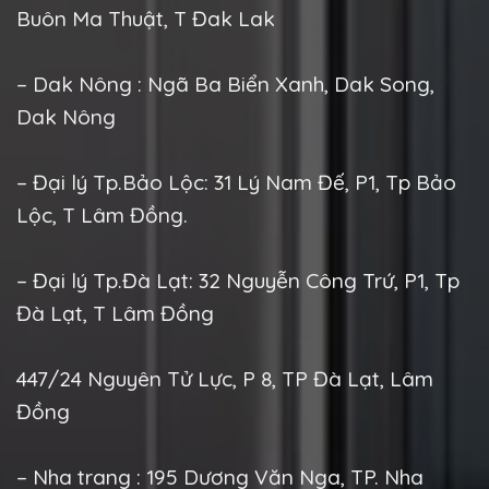
Buôn Ma Thuật, T Đak Lak
– Dak Nông : Ngã Ba Biển Xanh, Dak Song,
Dak Nông
– Đại lý Tp.Bảo Lộc: 31 Lý Nam Đế, P1, Tp Bảo
Lộc, T Lâm Đồng.
– Đại lý Tp.Đà Lạt: 32 Nguyễn Công Trứ, P1, Tp
Đà Lạt, T Lâm Đồng
447/24 Nguyên Tử Lực, P 8, TP Đà Lạt, Lâm
Đồng
– Nha trang : 195 Dương Văn Nga, TP. Nha