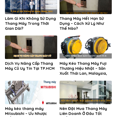
Làm Gì Khi Không Sử Dụng
Thang Máy Hết Hạn Sử
Thang Máy Trong Thời
Dụng – Cách Xử Lý Như
Gian Dài?
Thế Nào?
Dịch Vụ Nâng Cấp Thang
Máy Kéo Thang Máy Fuji
Máy Cũ Uy Tín Tại TP.HCM
Thương Hiệu Nhật – Sản
Xuất Thái Lan, Malaysia,
Hàn Quốc
Máy kéo thang máy
Nên Đặt Mua Thang Máy
Mitsubishi – Ưu Nhược
Liên Doanh Ở Đâu Tốt