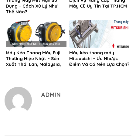
Thang Máy Hết Hạn Sử
Dịch Vụ Nâng Cấp Thang
Dụng – Cách Xử Lý Như
Máy Cũ Uy Tín Tại TP.HCM
Thế Nào?
Máy Kéo Thang Máy Fuji
Máy kéo thang máy
Thương Hiệu Nhật – Sản
Mitsubishi – Ưu Nhược
Xuất Thái Lan, Malaysia,
Điểm Và Có Nên Lựa Chọn?
Hàn Quốc
ADMIN