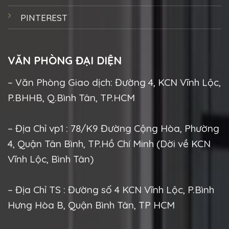
PINTEREST
VĂN PHÒNG ĐẠI DIỆN
– Văn Phòng Giao dịch: Đường 4, KCN Vĩnh Lộc,
P.BHHB, Q.Bình Tân, TP.HCM
– Địa Chỉ vp1 : 78/K9 Đường Cộng Hòa, Phường
4, Quận Tân Bình, TP.Hồ Chí Minh (Dời về KCN
Vĩnh Lộc, Bình Tân)
– Địa Chỉ TS : Đường số 4 KCN Vĩnh Lộc, P.Bình
Hưng Hòa B, Quận Bình Tân, TP HCM