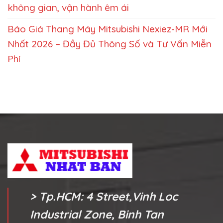
không gian, vận hành êm ái
Báo Giá Thang Máy Mitsubishi Nexiez-MR Mới
Nhất 2026 – Đầy Đủ Thông Số và Tư Vấn Miễn
Phí
> Tp.HCM: 4 Street,Vinh Loc
Industrial Zone, Binh Tan