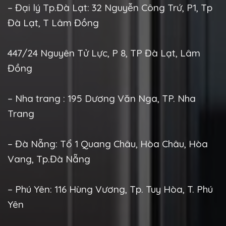
– Đại lý Tp.Đà Lạt: 32 Nguyễn Công Trứ, P1, Tp
Đà Lạt, T Lâm Đồng
447/24 Nguyên Tử Lực, P 8, TP Đà Lạt, Lâm
Đồng
– Nha trang : 195 Dương Văn Nga, TP. Nha
Trang
– Đà Nẵng: Tổ 1 Quang Châu, Hòa Châu, Hòa
Vang, Tp.Đà Nẵng
– Phú Yên: 116 Hùng Vương, Tp. Tuy Hòa, T. Phú
Yên