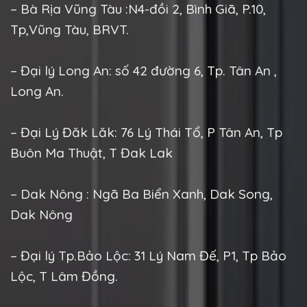
– Bà Rịa Vũng Tàu :N4-đồi 2, Bình Giã, P.10,
Tp,Vũng Tàu, BRVT.
– Đại lý Long An: số 42 đường 6, Tp. Tân An ,
Long An.
– Đại Lý Đăk Lăk: 76 Lý Thái Tổ, P Tân An, Tp
Buôn Ma Thuật, T Đak Lak
– Dak Nông : Ngã Ba Biển Xanh, Dak Song,
Dak Nông
– Đại lý Tp.Bảo Lộc: 31 Lý Nam Đế, P1, Tp Bảo
Lộc, T Lâm Đồng.