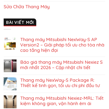
Sửa Chữa Thang Máy
BÀI VIẾT MỚI
Thang máy Mitsubishi NexWay-S AP
Version2 – Giải pháp tối ưu cho tòa nhà
cao tầng hiện đại
Báo giá thang máy Mitsubishi Nexiez S
mới nhất 2026 – Cập nhật chi tiết
Thang máy NexWay-S Package R:
Thiết kế tinh gọn, tối ưu chi phí đầu tư
Thang máy Mitsubishi Nexiez-MRL: Tiết
kiệm không gian, vận hành êm ái