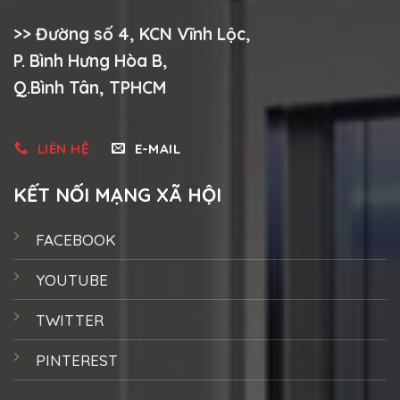
>> Đường số 4, KCN Vĩnh Lộc,
P. Bình Hưng Hòa B,
Q.Bình Tân, TPHCM
LIÊN HỆ
E-MAIL
KẾT NỐI MẠNG XÃ HỘI
FACEBOOK
YOUTUBE
TWITTER
PINTEREST