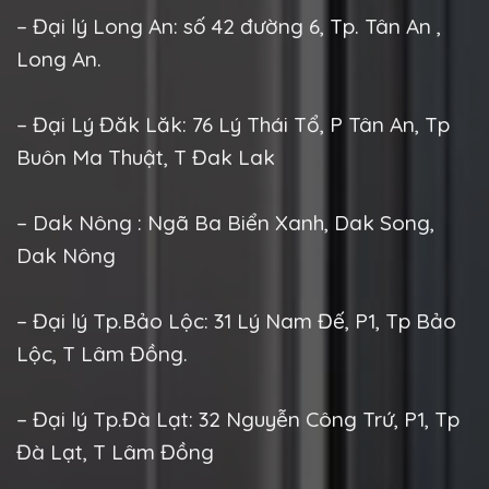
– Đại lý Long An: số 42 đường 6, Tp. Tân An ,
Long An.
– Đại Lý Đăk Lăk: 76 Lý Thái Tổ, P Tân An, Tp
Buôn Ma Thuật, T Đak Lak
– Dak Nông : Ngã Ba Biển Xanh, Dak Song,
Dak Nông
– Đại lý Tp.Bảo Lộc: 31 Lý Nam Đế, P1, Tp Bảo
Lộc, T Lâm Đồng.
– Đại lý Tp.Đà Lạt: 32 Nguyễn Công Trứ, P1, Tp
Đà Lạt, T Lâm Đồng