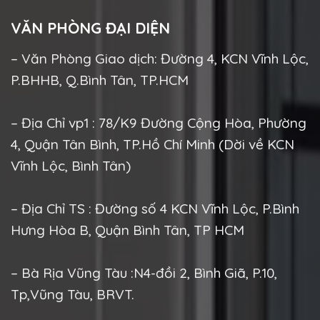
VĂN PHÒNG ĐẠI DIỆN
– Văn Phòng Giao dịch: Đường 4, KCN Vĩnh Lộc,
P.BHHB, Q.Bình Tân, TP.HCM
– Địa Chỉ vp1 : 78/K9 Đường Cộng Hòa, Phường
4, Quận Tân Bình, TP.Hồ Chí Minh (Dời về KCN
Vĩnh Lộc, Bình Tân)
– Địa Chỉ TS : Đường số 4 KCN Vĩnh Lộc, P.Bình
Hưng Hòa B, Quận Bình Tân, TP HCM
– Bà Rịa Vũng Tàu :N4-đồi 2, Bình Giã, P.10,
Tp,Vũng Tàu, BRVT.