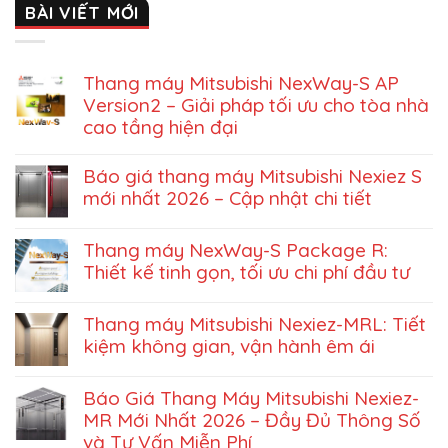
BÀI VIẾT MỚI
Thang máy Mitsubishi NexWay-S AP
Version2 – Giải pháp tối ưu cho tòa nhà
cao tầng hiện đại
Báo giá thang máy Mitsubishi Nexiez S
mới nhất 2026 – Cập nhật chi tiết
Thang máy NexWay-S Package R:
Thiết kế tinh gọn, tối ưu chi phí đầu tư
Thang máy Mitsubishi Nexiez-MRL: Tiết
kiệm không gian, vận hành êm ái
Báo Giá Thang Máy Mitsubishi Nexiez-
MR Mới Nhất 2026 – Đầy Đủ Thông Số
và Tư Vấn Miễn Phí