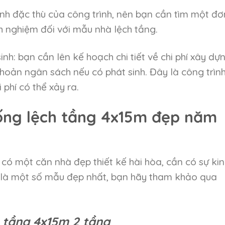
tính đặc thù của công trình, nên bạn cần tìm một đơ
inh nghiệm đối với mẫu nhà lệch tầng.
inh: bạn cần lên kế hoạch chi tiết về chi phí xây dự
khoản ngân sách nếu có phát sinh. Đây là công trìn
 phí có thể xảy ra.
 ống lệch tầng 4x15m đẹp năm
 có một căn nhà đẹp thiết kế hài hòa, cần có sự ki
 là một số mẫu đẹp nhất, bạn hãy tham khảo qua
h tầng 4x15m 2 tầng