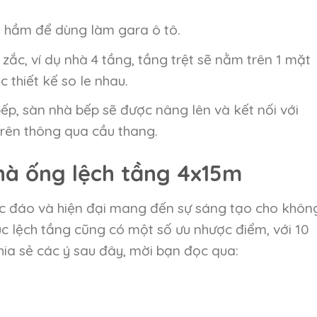
 hầm để dùng làm gara ô tô.
 zắc, ví dụ nhà 4 tầng, tầng trệt sẽ nằm trên 1 mặt
 thiết kế so le nhau.
ếp, sàn nhà bếp sẽ được nâng lên và kết nối với
trên thông qua cầu thang.
hà ống lệch tầng 4x15m
ộc đáo và hiện đại mang đến sự sáng tạo cho khôn
c lệch tầng cũng có một số ưu nhược điểm, với 10
ia sẻ các ý sau đây, mời bạn đọc qua: