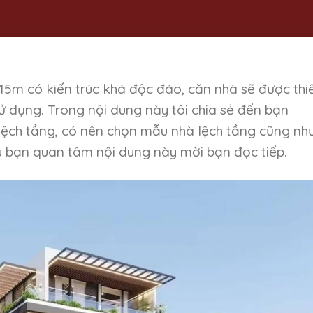
15m có kiến trúc khá độc đáo, căn nhà sẽ được thi
ử dụng. Trong nội dung này tôi chia sẻ đến bạn
lệch tầng, có nên chọn mẫu nhà lệch tầng cũng nh
ếu bạn quan tâm nội dung này mời bạn đọc tiếp.