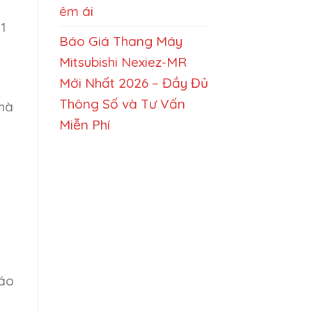
êm ái
 1
Báo Giá Thang Máy
Mitsubishi Nexiez-MR
Mới Nhất 2026 – Đầy Đủ
Thông Số và Tư Vấn
nhà
Miễn Phí
đáo