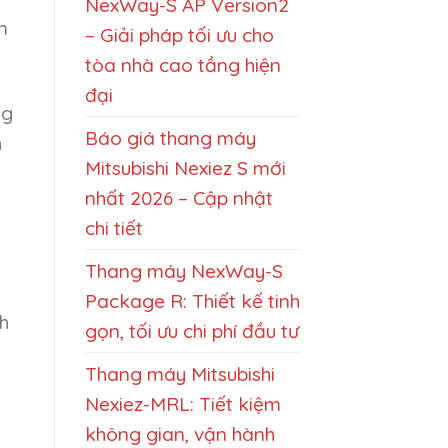
NexWay-S AP Version2
n
– Giải pháp tối ưu cho
tòa nhà cao tầng hiện
đại
ng
Báo giá thang máy
h
Mitsubishi Nexiez S mới
nhất 2026 – Cập nhật
chi tiết
Thang máy NexWay-S
Package R: Thiết kế tinh
nh
gọn, tối ưu chi phí đầu tư
Thang máy Mitsubishi
Nexiez-MRL: Tiết kiệm
không gian, vận hành