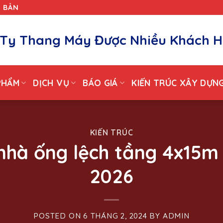
T BẢN
Ty Thang Máy Được Nhiều Khách H
PHẨM
DỊCH VỤ
BÁO GIÁ
KIẾN TRÚC XÂY DỰN
KIẾN TRÚC
 nhà ống lệch tầng 4x15m
2026
POSTED ON
6 THÁNG 2, 2024
BY
ADMIN