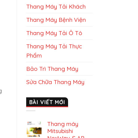
Thang Máy Tải Khách
Thang Máy Bệnh Viện
Thang Máy Tải Ô Tô
Thang Máy Tải Thực
Phẩm
Bảo Trì Thang Máy
Sửa Chữa Thang Máy
g
BÀI VIẾT MỚI
Thang máy
Mitsubishi
NexWay-S AP