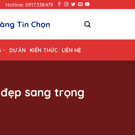
Hotline: 0917.338.479
àng Tin Chọn
G
DỰ ÁN
KIẾN THỨC
LIÊN HỆ
 đẹp sang trọng