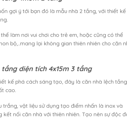
n gợi ý tới bạn đó là mẫu nhà 2 tầng, với thiết kế
ung.
thể làm nơi vui chơi cho trẻ em, hoặc cũng có thể
non bộ,..mang lại không gian thiên nhiên cho căn 
 tầng diện tích 4x15m 3 tầng
 thiết kế phá cách sáng tạo, đây là căn nhà lệch tầng
ất cao.
trắng, vật liệu sử dụng tạo điểm nhấn là inox và
 kết nối căn nhà với thiên nhiên. Tạo nên sự độc 