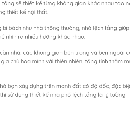
 tầng sẽ thiết kế từng không gian khác nhau tạo n
g thiết kế nội thất.
bí bách như nhà thông thường, nhà lệch tầng giúp
hể nhìn ra nhiều hướng khác nhau.
t căn nhà: các không gian bên trong và bên ngoài 
 gia chủ hòa mình với thiên nhiên, tăng tính thẩm m
hà bạn xây dựng trên mảnh đất có độ dốc, đặc biệ
 thì sử dụng thiết kế nhà phố lệch tầng là lý tưởng