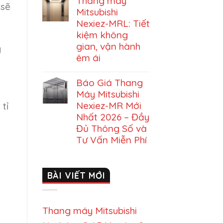
Thang máy
 sẽ
Mitsubishi
Nexiez-MRL: Tiết
kiệm không
gian, vận hành
g
êm ái
Báo Giá Thang
Máy Mitsubishi
Nexiez-MR Mới
tỉ
Nhất 2026 – Đầy
Đủ Thông Số và
Tư Vấn Miễn Phí
BÀI VIẾT MỚI
Thang máy Mitsubishi