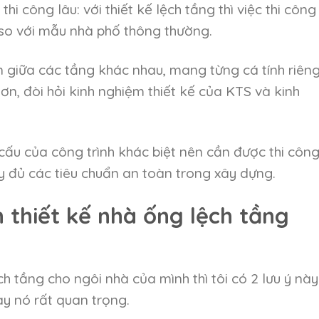
 thi công lâu: với thiết kế lệch tầng thì việc thi công
n so với mẫu nhà phố thông thường.
 giữa các tầng khác nhau, mang từng cá tính riên
ơn, đòi hỏi kinh nghiệm thiết kế của KTS và kinh
cấu của công trình khác biệt nên cần được thi công 
y đủ các tiêu chuẩn an toàn trong xây dựng.
 thiết kế nhà ống lệch tầng
h tầng cho ngôi nhà của mình thì tôi có 2 lưu ý này
y nó rất quan trọng.