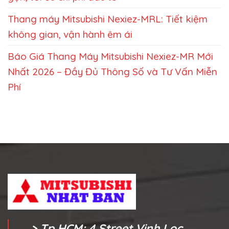
Thang máy Mitsubishi Nexiez-MRL: Tiết kiệm
không gian, vận hành êm ái
Báo Giá Thang Máy Mitsubishi Nexiez-MR Mới
Nhất 2026 – Đầy Đủ Thông Số và Tư Vấn Miễn
Phí
> Tp.HCM: 4 Street,Vinh Loc