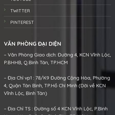
TWITTER
PINTEREST
VĂN PHÒNG ĐẠI DIỆN
– Văn Phòng Giao dịch: Đường 4, KCN Vĩnh Lộc,
P.BHHB, Q.Bình Tân, TP.HCM
– Địa Chỉ vp1 : 78/K9 Đường Cộng Hòa, Phường
4, Quận Tân Bình, TP.Hồ Chí Minh (Dời về KCN
Vĩnh Lộc, Bình Tân)
– Địa Chỉ TS : Đường số 4 KCN Vĩnh Lộc, P.Bình