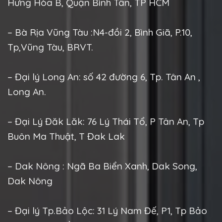
Hưng Hòa B, Quận Bình Tân, TP HCM
– Bà Rịa Vũng Tàu :N4-đồi 2, Bình Giã, P.10,
Tp,Vũng Tàu, BRVT.
– Đại lý Long An: số 42 đường 6, Tp. Tân An ,
Long An.
– Đại Lý Đăk Lăk: 76 Lý Thái Tổ, P Tân An, Tp
Buôn Ma Thuật, T Đak Lak
– Dak Nông : Ngã Ba Biển Xanh, Dak Song,
Dak Nông
– Đại lý Tp.Bảo Lộc: 31 Lý Nam Đế, P1, Tp Bảo