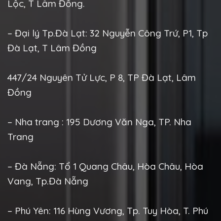
Lộc, T Lâm Đồng.
– Đại lý Tp.Đà Lạt: 32 Nguyễn Công Trứ, P1, Tp
Đà Lạt, T Lâm Đồng
447/24 Nguyên Tử Lực, P 8, TP Đà Lạt, Lâm
Đồng
– Nha trang : 195 Dương Văn Nga, TP. Nha
Trang
– Đà Nẵng: Tổ 1 Quang Châu, Hòa Châu, Hòa
Vang, Tp.Đà Nẵng
– Phú Yên: 116 Hùng Vương, Tp. Tuy Hòa, T. Phú