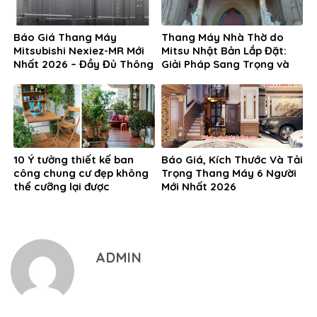
Báo Giá Thang Máy
Thang Máy Nhà Thờ do
Mitsubishi Nexiez-MR Mới
Mitsu Nhật Bản Lắp Đặt:
Nhất 2026 – Đầy Đủ Thông
Giải Pháp Sang Trọng và
Số và Tư Vấn Miễn Phí
An Toàn Tại TP.HCM
10 Ý tưởng thiết kế ban
Báo Giá, Kích Thước Và Tải
công chung cư đẹp không
Trọng Thang Máy 6 Người
thể cưỡng lại được
Mới Nhất 2026
ADMIN