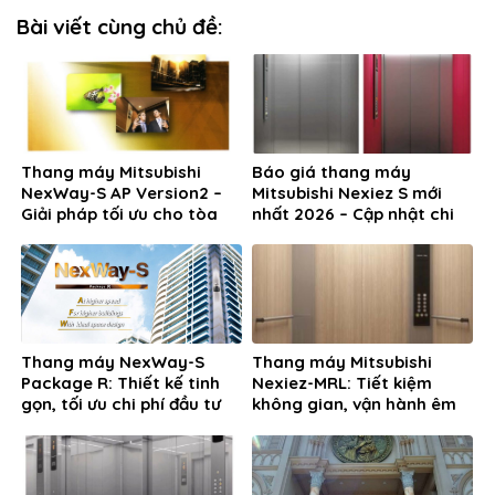
Bài viết cùng chủ đề:
Thang máy Mitsubishi
Báo giá thang máy
NexWay-S AP Version2 –
Mitsubishi Nexiez S mới
Giải pháp tối ưu cho tòa
nhất 2026 – Cập nhật chi
nhà cao tầng hiện đại
tiết
Thang máy NexWay-S
Thang máy Mitsubishi
Package R: Thiết kế tinh
Nexiez-MRL: Tiết kiệm
gọn, tối ưu chi phí đầu tư
không gian, vận hành êm
ái