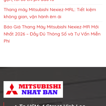
Thang máy Mitsubishi Nexiez-MRL: Tiết kiệm
không gian, vận hành êm ái
Báo Giá Thang Máy Mitsubishi Nexiez-MR Mới
Nhất 2026 – Đầy Đủ Thông Số và Tư Vấn Miễn
Phí