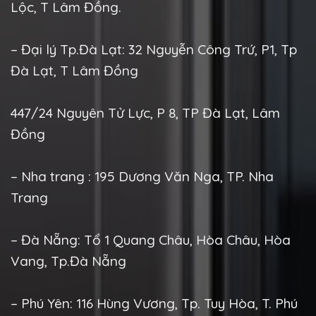
Lộc, T Lâm Đồng.
– Đại lý Tp.Đà Lạt: 32 Nguyễn Công Trứ, P1, Tp
Đà Lạt, T Lâm Đồng
447/24 Nguyên Tử Lực, P 8, TP Đà Lạt, Lâm
Đồng
– Nha trang : 195 Dương Văn Nga, TP. Nha
Trang
– Đà Nẵng: Tổ 1 Quang Châu, Hòa Châu, Hòa
Vang, Tp.Đà Nẵng
– Phú Yên: 116 Hùng Vương, Tp. Tuy Hòa, T. Phú