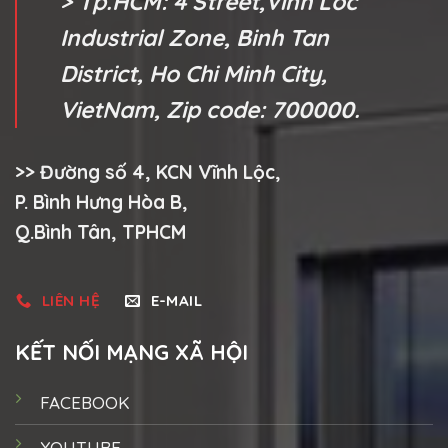
> Tp.HCM: 4 Street,Vinh Loc
Industrial Zone, Binh Tan
District, Ho Chi Minh City,
VietNam, Zip code: 700000.
>> Đường số 4, KCN Vĩnh Lộc,
P. Bình Hưng Hòa B,
Q.Bình Tân, TPHCM
LIÊN HỆ
E-MAIL
KẾT NỐI MẠNG XÃ HỘI
FACEBOOK
YOUTUBE