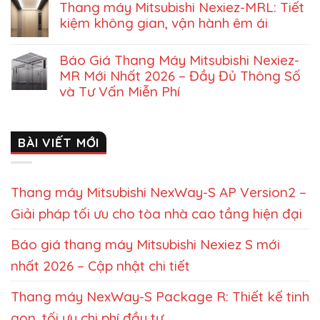
Thang máy Mitsubishi Nexiez-MRL: Tiết
kiệm không gian, vận hành êm ái
Báo Giá Thang Máy Mitsubishi Nexiez-
MR Mới Nhất 2026 – Đầy Đủ Thông Số
và Tư Vấn Miễn Phí
BÀI VIẾT MỚI
Thang máy Mitsubishi NexWay-S AP Version2 –
Giải pháp tối ưu cho tòa nhà cao tầng hiện đại
Báo giá thang máy Mitsubishi Nexiez S mới
nhất 2026 – Cập nhật chi tiết
Thang máy NexWay-S Package R: Thiết kế tinh
gọn, tối ưu chi phí đầu tư