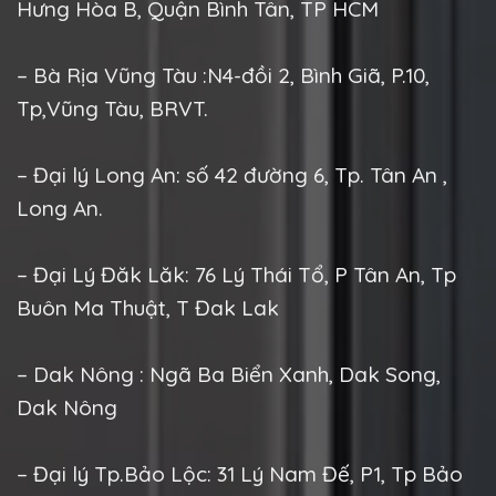
Hưng Hòa B, Quận Bình Tân, TP HCM
– Bà Rịa Vũng Tàu :N4-đồi 2, Bình Giã, P.10,
Tp,Vũng Tàu, BRVT.
– Đại lý Long An: số 42 đường 6, Tp. Tân An ,
Long An.
– Đại Lý Đăk Lăk: 76 Lý Thái Tổ, P Tân An, Tp
Buôn Ma Thuật, T Đak Lak
– Dak Nông : Ngã Ba Biển Xanh, Dak Song,
Dak Nông
– Đại lý Tp.Bảo Lộc: 31 Lý Nam Đế, P1, Tp Bảo