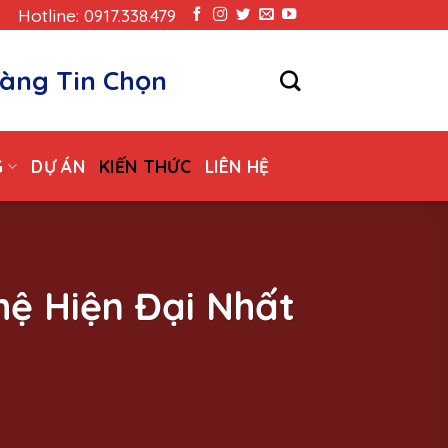
Hotline: 0917.338.479
àng Tin Chọn
G
DỰ ÁN
KIẾN THỨC
LIÊN HỆ
ệ Hiện Đại Nhất