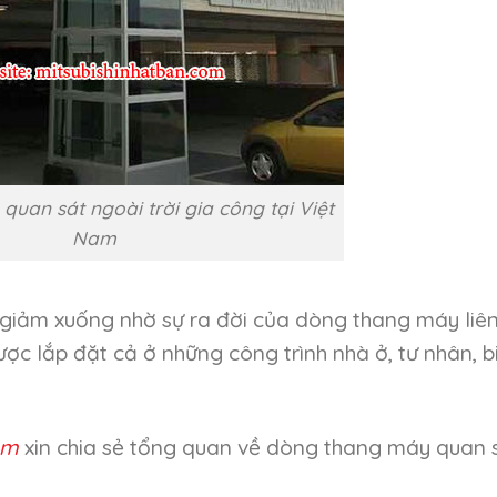
uan sát ngoài trời gia công tại Việt
Nam
ã giảm xuống nhờ sự ra đời của dòng thang máy liê
c lắp đặt cả ở những công trình nhà ở, tư nhân, b
om
xin chia sẻ tổng quan về dòng thang máy quan 