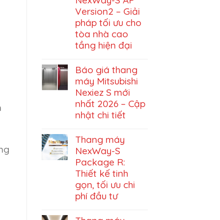
Version2 – Giải
pháp tối ưu cho
tòa nhà cao
tầng hiện đại
Báo giá thang
máy Mitsubishi
Nexiez S mới
nhất 2026 – Cập
n
nhật chi tiết
Thang máy
ang
NexWay-S
Package R:
Thiết kế tinh
gọn, tối ưu chi
phí đầu tư