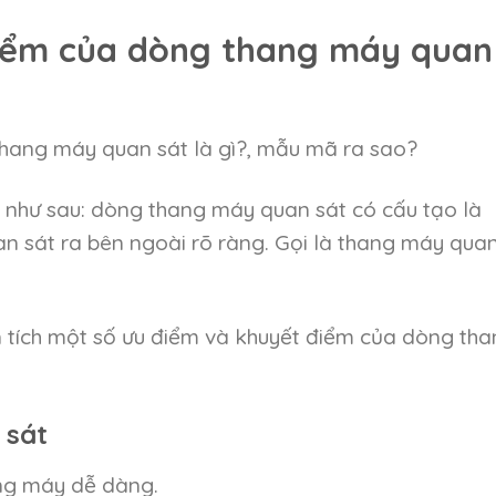
iểm của dòng thang máy quan
hang máy quan sát là gì?, mẫu mã ra sao?
n như sau: dòng thang máy quan sát có cấu tạo là
uan sát ra bên ngoài rõ ràng. Gọi là thang máy qua
ân tích một số ưu điểm và khuyết điểm của dòng th
 sát
ang máy dễ dàng.