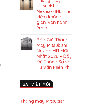
Thang máy
Mitsubishi
Nexiez-MRL: Tiết
kiệm không
gian, vận hành
êm ái
Báo Giá Thang
Máy Mitsubishi
Nexiez-MR Mới
Nhất 2026 – Đầy
Đủ Thông Số và
a
Tư Vấn Miễn Phí
BÀI VIẾT MỚI
Thang máy Mitsubishi