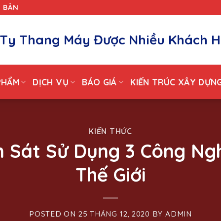
T BẢN
Ty Thang Máy Được Nhiều Khách H
PHẨM
DỊCH VỤ
BÁO GIÁ
KIẾN TRÚC XÂY DỰN
KIẾN THỨC
 Sát Sử Dụng 3 Công Ngh
Thế Giới
POSTED ON
25 THÁNG 12, 2020
BY
ADMIN