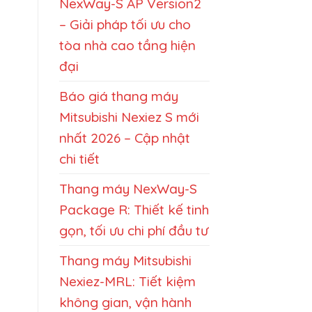
NexWay-S AP Version2
– Giải pháp tối ưu cho
tòa nhà cao tầng hiện
đại
Báo giá thang máy
Mitsubishi Nexiez S mới
nhất 2026 – Cập nhật
chi tiết
Thang máy NexWay-S
Package R: Thiết kế tinh
gọn, tối ưu chi phí đầu tư
Thang máy Mitsubishi
Nexiez-MRL: Tiết kiệm
không gian, vận hành