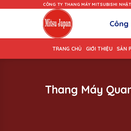
Skip
CÔNG TY THANG MÁY MITSUBISHI NHẬ
to
content
Công 
TRANG CHỦ
GIỚI THIỆU
SẢN 
Thang Máy Quan