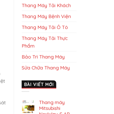
Thang Máy Tải Khách
Thang Máy Bệnh Viện
Thang Máy Tải Ô Tô
Thang Máy Tải Thực
Phẩm
Bảo Trì Thang Máy
Sửa Chữa Thang Máy
n
iệt
BÀI VIẾT MỚI
Thang máy
sát
Mitsubishi
NexWay-S AP