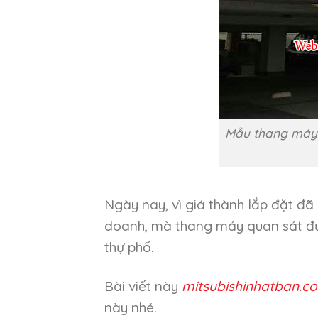
Mẫu thang máy q
Ngày nay, vì giá thành lắp đặt đ
doanh, mà thang máy quan sát đượ
thự phố.
Bài viết này
mitsubishinhatban.c
này nhé.