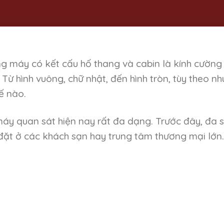
g máy có kết cấu hố thang và cabin là kính cường
 Từ hình vuông, chữ nhật, đến hình tròn, tùy theo nh
ế nào.
áy quan sát hiện nay rất đa dạng. Trước đây, đa 
đặt ở các khách sạn hay trung tâm thương mại lớn.