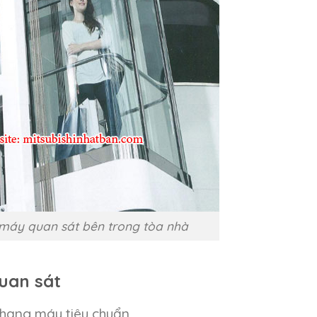
máy quan sát bên trong tòa nhà
uan sát
 thang máy tiêu chuẩn