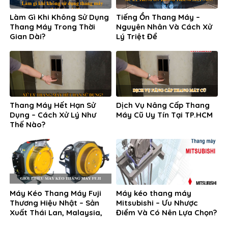
Làm Gì Khi Không Sử Dụng
Tiếng Ồn Thang Máy –
Thang Máy Trong Thời
Nguyên Nhân Và Cách Xử
Gian Dài?
Lý Triệt Để
Thang Máy Hết Hạn Sử
Dịch Vụ Nâng Cấp Thang
Dụng – Cách Xử Lý Như
Máy Cũ Uy Tín Tại TP.HCM
Thế Nào?
Máy Kéo Thang Máy Fuji
Máy kéo thang máy
Thương Hiệu Nhật – Sản
Mitsubishi – Ưu Nhược
Xuất Thái Lan, Malaysia,
Điểm Và Có Nên Lựa Chọn?
Hàn Quốc