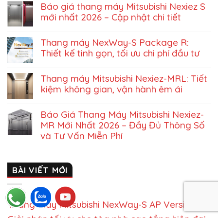
Báo giá thang máy Mitsubishi Nexiez S
mới nhất 2026 – Cập nhật chi tiết
Thang máy NexWay-S Package R:
Thiết kế tinh gọn, tối ưu chi phí đầu tư
Thang máy Mitsubishi Nexiez-MRL: Tiết
kiệm không gian, vận hành êm ái
Báo Giá Thang Máy Mitsubishi Nexiez-
MR Mới Nhất 2026 – Đầy Đủ Thông Số
và Tư Vấn Miễn Phí
BÀI VIẾT MỚI
Thang máy Mitsubishi NexWay-S AP Version2 –