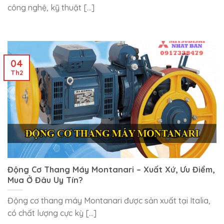
công nghệ, kỹ thuật [...]
04
Th2
Động Cơ Thang Máy Montanari – Xuất Xứ, Ưu Điểm,
Mua Ở Đâu Uy Tín?
Động cơ thang máy Montanari được sản xuất tại Italia,
có chất lượng cực kỳ [...]