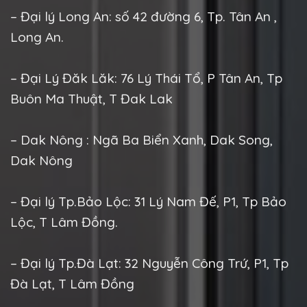
– Đại lý Long An: số 42 đường 6, Tp. Tân An ,
Long An.
– Đại Lý Đăk Lăk: 76 Lý Thái Tổ, P Tân An, Tp
Buôn Ma Thuật, T Đak Lak
– Dak Nông : Ngã Ba Biển Xanh, Dak Song,
Dak Nông
– Đại lý Tp.Bảo Lộc: 31 Lý Nam Đế, P1, Tp Bảo
Lộc, T Lâm Đồng.
– Đại lý Tp.Đà Lạt: 32 Nguyễn Công Trứ, P1, Tp
Đà Lạt, T Lâm Đồng