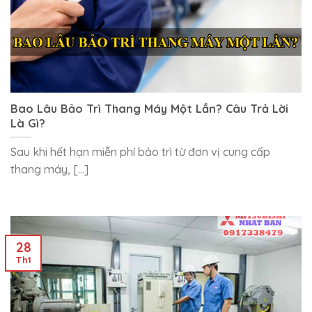
Bao Lâu Bảo Trì Thang Máy Một Lần? Câu Trả Lời
Là Gì?
Sau khi hết hạn miễn phí bảo trì từ đơn vị cung cấp
thang máy, [...]
28
Th1