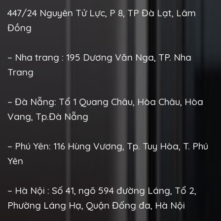
447/24 Nguyên Tử Lực, P 8, TP Đà Lạt, Lâm
Đồng
– Nha trang : 195 Dương Văn Nga, TP. Nha
Trang
– Đà Nẵng: Tổ 1 Quang Châu, Hòa Châu, Hòa
Vang, Tp.Đà Nẵng
– Phú Yên: 116 Hùng Vương, Tp. Tuy Hòa, T. Phú
Yên
– Hà Nội : Số 41, ngõ 594 đường Láng, Tổ 2,
Phường Láng Hạ, Quận Đống đa, Hà Nội