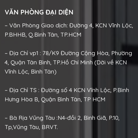
VĂN PHÒNG ĐẠI DIỆN
– Văn Phòng Giao dịch: Đường 4, KCN Vĩnh Lộc,
P.BHHB, Q.Bình Tân, TP.HCM
– Địa Chỉ vp1 : 78/K9 Đường Cộng Hòa, Phường
4, Quận Tân Bình, TP.Hồ Chí Minh (Dời về KCN
Vĩnh Lộc, Bình Tân)
– Địa Chỉ TS : Đường số 4 KCN Vĩnh Lộc, P.Bình
Hưng Hòa B, Quận Bình Tân, TP HCM
– Bà Rịa Vũng Tàu :N4-đồi 2, Bình Giã, P.10,
Tp,Vũng Tàu, BRVT.