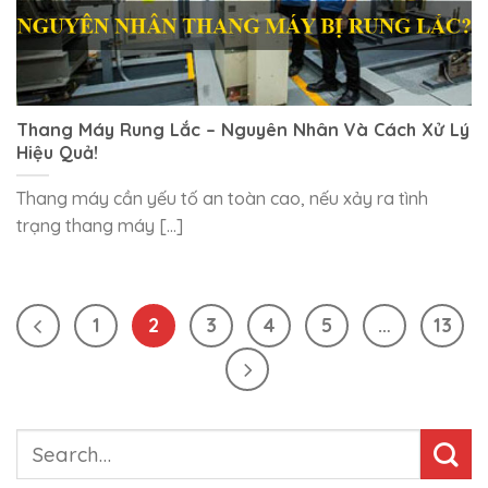
Thang Máy Rung Lắc – Nguyên Nhân Và Cách Xử Lý
Hiệu Quả!
Thang máy cần yếu tố an toàn cao, nếu xảy ra tình
trạng thang máy [...]
1
2
3
4
5
…
13