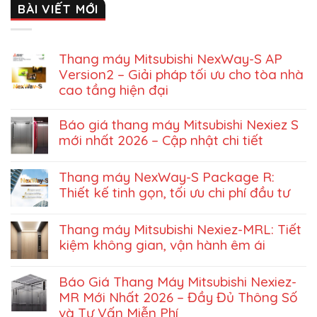
BÀI VIẾT MỚI
Thang máy Mitsubishi NexWay-S AP
Version2 – Giải pháp tối ưu cho tòa nhà
cao tầng hiện đại
Báo giá thang máy Mitsubishi Nexiez S
mới nhất 2026 – Cập nhật chi tiết
Thang máy NexWay-S Package R:
Thiết kế tinh gọn, tối ưu chi phí đầu tư
Thang máy Mitsubishi Nexiez-MRL: Tiết
kiệm không gian, vận hành êm ái
Báo Giá Thang Máy Mitsubishi Nexiez-
MR Mới Nhất 2026 – Đầy Đủ Thông Số
và Tư Vấn Miễn Phí