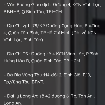
– Văn Phòng Giao dịch: Đường 4, KCN Vĩnh Lộc,
P.BHHB, Q.Bình Tân, TP.HCM
– Địa Chỉ vp1 : 78/K9 Đường Cộng Hòa, Phường
4, Quận Tân Bình, TP.Hồ Chí Minh (Dời về KCN
Vĩnh Lộc, Bình Tân)
– Địa Chỉ TS : Đường số 4 KCN Vĩnh Lộc, P.Bình
Hưng Hòa B, Quận Bình Tân, TP HCM
– Bà Rịa Vũng Tàu :N4-đồi 2, Bình Giã, P.10,
Tp,Vũng Tàu, BRVT.
– Đại lý Long An: số 42 đường 6, Tp. Tân An ,
Long An.