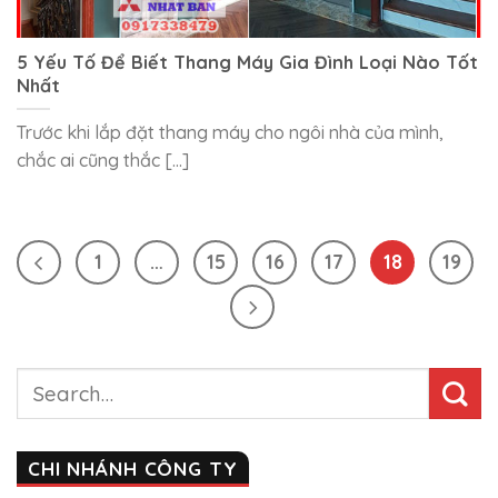
5 Yếu Tố Để Biết Thang Máy Gia Đình Loại Nào Tốt
Nhất
Trước khi lắp đặt thang máy cho ngôi nhà của mình,
chắc ai cũng thắc [...]
1
…
15
16
17
18
19
CHI NHÁNH CÔNG TY