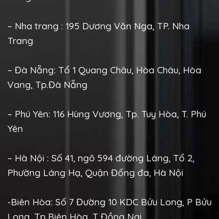
– Nha trang : 195 Dương Văn Nga, TP. Nha
Trang
– Đà Nẵng: Tổ 1 Quang Châu, Hòa Châu, Hòa
Vang, Tp.Đà Nẵng
– Phú Yên: 116 Hùng Vương, Tp. Tuy Hòa, T. Phú
Yên
– Hà Nội : Số 41, ngõ 594 đường Láng, Tổ 2,
Phường Láng Hạ, Quận Đống đa, Hà Nội
-Biên Hòa: Số 7 Đường 10 KDC Bửu Long, P Bửu
Long, Tp Biên Hòa, T Đồng Nai