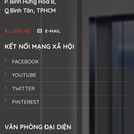
P. Bình Hưng Hòa B,
Q.Bình Tân, TPHCM
LIÊN HỆ
E-MAIL
KẾT NỐI MẠNG XÃ HỘI
FACEBOOK
YOUTUBE
TWITTER
PINTEREST
VĂN PHÒNG ĐẠI DIỆN