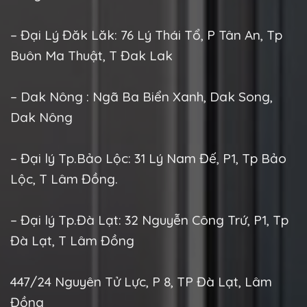
– Đại Lý Đăk Lăk: 76 Lý Thái Tổ, P Tân An, Tp
Buôn Ma Thuật, T Đak Lak
– Dak Nông : Ngã Ba Biển Xanh, Dak Song,
Dak Nông
– Đại lý Tp.Bảo Lộc: 31 Lý Nam Đế, P1, Tp Bảo
Lộc, T Lâm Đồng.
– Đại lý Tp.Đà Lạt: 32 Nguyễn Công Trứ, P1, Tp
Đà Lạt, T Lâm Đồng
447/24 Nguyên Tử Lực, P 8, TP Đà Lạt, Lâm
Đồng