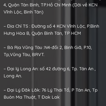
4, Quận Tân Bình, TP.Hồ Chí Minh (Dời về KCN
Vĩnh Lộc, Bình Tân)
– Địa Chỉ TS : Đường số 4 KCN Vĩnh Lộc, P.Bình
Hưng Hòa B, Quận Bình Tân, TP HCM
– Bà Rịa Vũng Tàu :N4-đồi 2, Bình Giã, P.10,
Tp,Vũng Tàu, BRVT.
– Đại lý Long An: số 42 đường 6, Tp. Tân An ,
Long An.
– Đại Lý Đăk Lăk: 76 Lý Thái Tổ, P Tân An, Tp
Buôn Ma Thuật, T Đak Lak