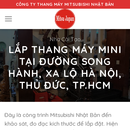
Skip
CÔNG TY THANG MÁY MITSUBISHI NHẬT BẢN
to
content
Nhà Cải Tạo
LẮP THANG MÁY MINI
TẠI ĐƯỜNG SONG
HÀNH, XA LỘ HÀ NỘI,
THỦ ĐỨC, TP.HCM
Đây là công trình Mitsubishi Nhật Bản đến
khảo sát, đo đạc kích thước để lắp đặt. Hiện