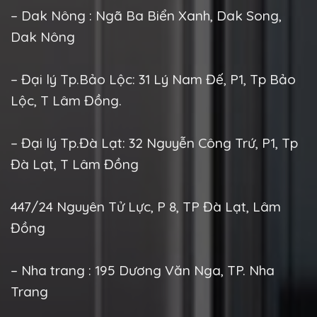
– Dak Nông : Ngã Ba Biển Xanh, Dak Song,
Dak Nông
– Đại lý Tp.Bảo Lộc: 31 Lý Nam Đế, P1, Tp Bảo
Lộc, T Lâm Đồng.
– Đại lý Tp.Đà Lạt: 32 Nguyễn Công Trứ, P1, Tp
Đà Lạt, T Lâm Đồng
447/24 Nguyên Tử Lực, P 8, TP Đà Lạt, Lâm
Đồng
– Nha trang : 195 Dương Văn Nga, TP. Nha
Trang